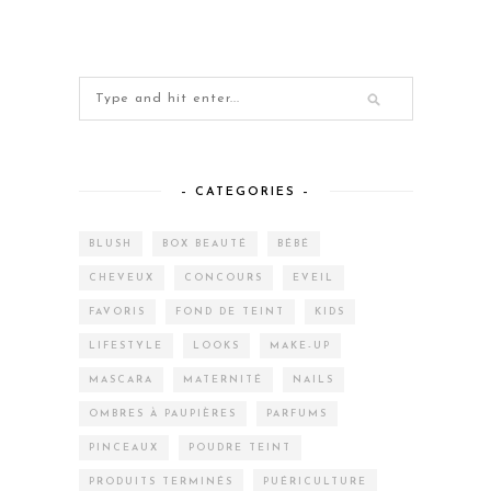
– CATEGORIES –
BLUSH
BOX BEAUTÉ
BÉBÉ
CHEVEUX
CONCOURS
EVEIL
FAVORIS
FOND DE TEINT
KIDS
LIFESTYLE
LOOKS
MAKE-UP
MASCARA
MATERNITÉ
NAILS
OMBRES À PAUPIÈRES
PARFUMS
PINCEAUX
POUDRE TEINT
PRODUITS TERMINÉS
PUÉRICULTURE