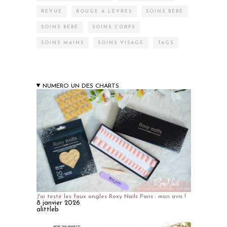
REVUE
ROUGE À LÈVRES
SOINS BÉBÉ
SOINS BÉBÉ
SOINS CORPS
SOINS MAINS
SOINS VISAGE
TAGS
NUMERO UN DES CHARTS
J'ai testé les faux ongles Roxy Nails Paris : mon avis !
8 janvier 2026
alittleb