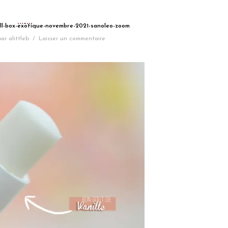
ull-box-exotique-novembre-2021-sanoleo-zoom
par
alittleb
/
Laisser un commentaire