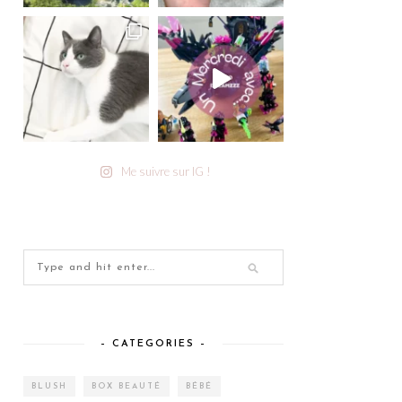
Me suivre sur IG !
– CATEGORIES –
BLUSH
BOX BEAUTÉ
BÉBÉ