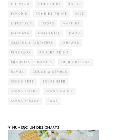
CHEVEUX
CONCOURS
EVEIL
FAVORIS
FOND DE TEINT
KIDS
LIFESTYLE
LOOKS
MAKE-UP
MASCARA
MATERNITÉ
NAILS
OMBRES À PAUPIÈRES
PARFUMS
PINCEAUX
POUDRE TEINT
PRODUITS TERMINÉS
PUÉRICULTURE
REVUE
ROUGE À LÈVRES
SOINS BÉBÉ
SOINS BÉBÉ
SOINS CORPS
SOINS MAINS
SOINS VISAGE
TAGS
NUMERO UN DES CHARTS