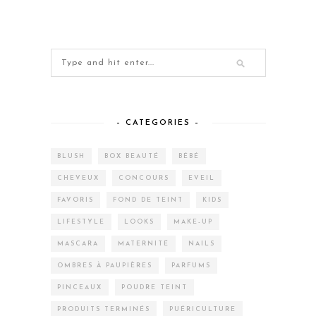
– CATEGORIES –
BLUSH
BOX BEAUTÉ
BÉBÉ
CHEVEUX
CONCOURS
EVEIL
FAVORIS
FOND DE TEINT
KIDS
LIFESTYLE
LOOKS
MAKE-UP
MASCARA
MATERNITÉ
NAILS
OMBRES À PAUPIÈRES
PARFUMS
PINCEAUX
POUDRE TEINT
PRODUITS TERMINÉS
PUÉRICULTURE