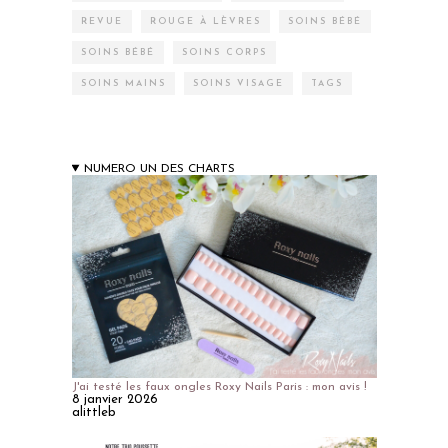
REVUE
ROUGE À LÈVRES
SOINS BÉBÉ
SOINS BÉBÉ
SOINS CORPS
SOINS MAINS
SOINS VISAGE
TAGS
NUMERO UN DES CHARTS
J'ai testé les faux ongles Roxy Nails Paris : mon avis !
8 janvier 2026
alittleb