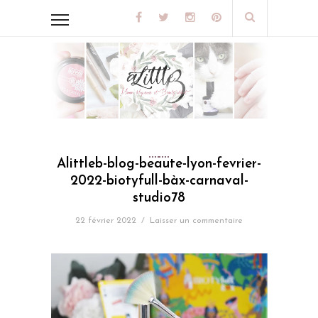
Alittleb-blog-beaute-lyon-fevrier-
2022-biotyfull-bàx-carnaval-
studio78
22 février 2022
/
Laisser un commentaire