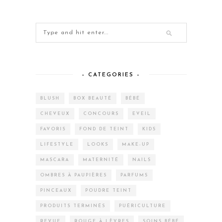
– CATEGORIES –
BLUSH
BOX BEAUTÉ
BÉBÉ
CHEVEUX
CONCOURS
EVEIL
FAVORIS
FOND DE TEINT
KIDS
LIFESTYLE
LOOKS
MAKE-UP
MASCARA
MATERNITÉ
NAILS
OMBRES À PAUPIÈRES
PARFUMS
PINCEAUX
POUDRE TEINT
PRODUITS TERMINÉS
PUÉRICULTURE
REVUE
ROUGE À LÈVRES
SOINS BÉBÉ