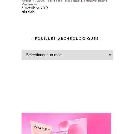
Avant / Après : J'ai testé la gamme Keranove Blond
Vacances !
5 octobre 2017
alittleb
– FOUILLES ARCHEOLOGIQUES –