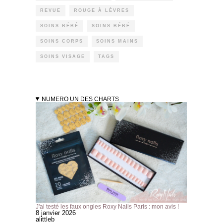
REVUE
ROUGE À LÈVRES
SOINS BÉBÉ
SOINS BÉBÉ
SOINS CORPS
SOINS MAINS
SOINS VISAGE
TAGS
NUMERO UN DES CHARTS
J'ai testé les faux ongles Roxy Nails Paris : mon avis !
8 janvier 2026
alittleb