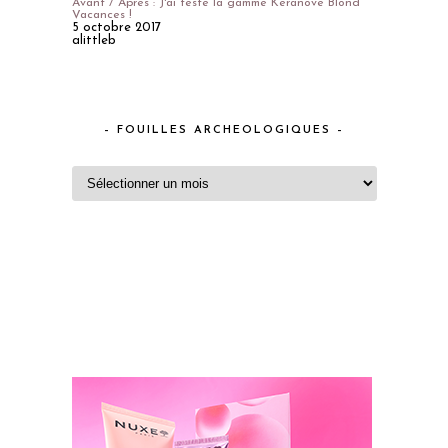
Avant / Après : J'ai testé la gamme Keranove Blond
Vacances !
5 octobre 2017
alittleb
– FOUILLES ARCHEOLOGIQUES –