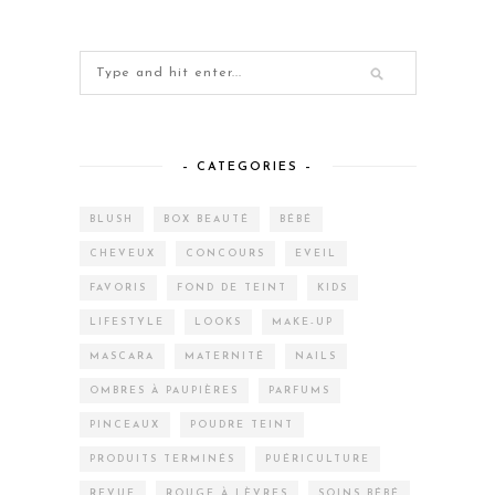
– CATEGORIES –
BLUSH
BOX BEAUTÉ
BÉBÉ
CHEVEUX
CONCOURS
EVEIL
FAVORIS
FOND DE TEINT
KIDS
LIFESTYLE
LOOKS
MAKE-UP
MASCARA
MATERNITÉ
NAILS
OMBRES À PAUPIÈRES
PARFUMS
PINCEAUX
POUDRE TEINT
PRODUITS TERMINÉS
PUÉRICULTURE
REVUE
ROUGE À LÈVRES
SOINS BÉBÉ