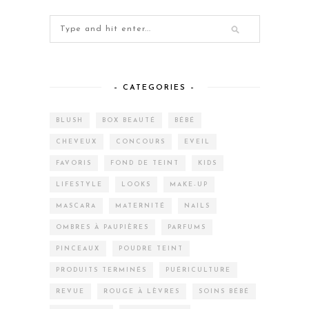
– CATEGORIES –
BLUSH
BOX BEAUTÉ
BÉBÉ
CHEVEUX
CONCOURS
EVEIL
FAVORIS
FOND DE TEINT
KIDS
LIFESTYLE
LOOKS
MAKE-UP
MASCARA
MATERNITÉ
NAILS
OMBRES À PAUPIÈRES
PARFUMS
PINCEAUX
POUDRE TEINT
PRODUITS TERMINÉS
PUÉRICULTURE
REVUE
ROUGE À LÈVRES
SOINS BÉBÉ