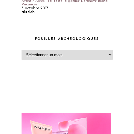
Avant / Après : J'ai testé la gamme Keranove Blond
Vacances !
5 octobre 2017
alittleb
– FOUILLES ARCHEOLOGIQUES –