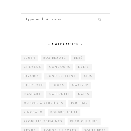
– CATEGORIES –
BLUSH
BOX BEAUTÉ
BÉBÉ
CHEVEUX
CONCOURS
EVEIL
FAVORIS
FOND DE TEINT
KIDS
LIFESTYLE
LOOKS
MAKE-UP
MASCARA
MATERNITÉ
NAILS
OMBRES À PAUPIÈRES
PARFUMS
PINCEAUX
POUDRE TEINT
PRODUITS TERMINÉS
PUÉRICULTURE
REVUE
ROUGE À LÈVRES
SOINS BÉBÉ