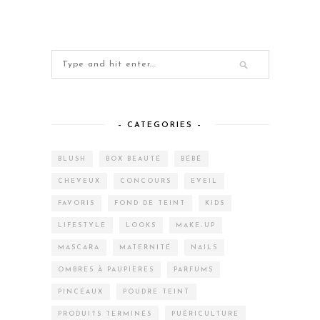
– CATEGORIES –
BLUSH
BOX BEAUTÉ
BÉBÉ
CHEVEUX
CONCOURS
EVEIL
FAVORIS
FOND DE TEINT
KIDS
LIFESTYLE
LOOKS
MAKE-UP
MASCARA
MATERNITÉ
NAILS
OMBRES À PAUPIÈRES
PARFUMS
PINCEAUX
POUDRE TEINT
PRODUITS TERMINÉS
PUÉRICULTURE