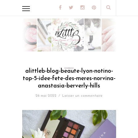
alittleb-blog-beaute-lyon-notino-
top-5-idee-fete-des-meres-norvina-
anastasia-berverly-hills
26 mai 2022
/
Laisser un commentaire