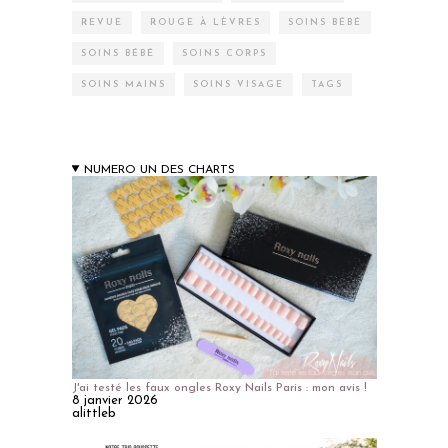
REVUE
ROUGE À LÈVRES
SOINS BÉBÉ
SOINS BÉBÉ
SOINS CORPS
SOINS MAINS
SOINS VISAGE
TAGS
NUMERO UN DES CHARTS
J'ai testé les faux ongles Roxy Nails Paris : mon avis !
8 janvier 2026
alittleb