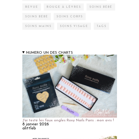
REVUE
ROUGE À LÈVRES
SOINS BÉBÉ
SOINS BÉBÉ
SOINS CORPS
SOINS MAINS
SOINS VISAGE
TAGS
NUMERO UN DES CHARTS
J'ai testé les faux ongles Roxy Nails Paris : mon avis !
8 janvier 2026
alittleb