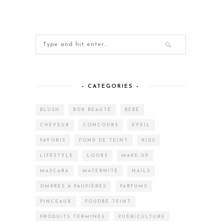
– CATEGORIES –
BLUSH
BOX BEAUTÉ
BÉBÉ
CHEVEUX
CONCOURS
EVEIL
FAVORIS
FOND DE TEINT
KIDS
LIFESTYLE
LOOKS
MAKE-UP
MASCARA
MATERNITÉ
NAILS
OMBRES À PAUPIÈRES
PARFUMS
PINCEAUX
POUDRE TEINT
PRODUITS TERMINÉS
PUÉRICULTURE