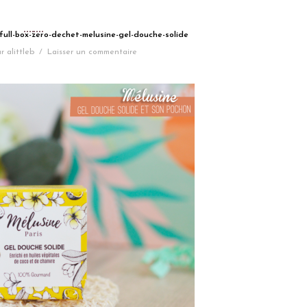
yfull-box-zero-dechet-melusine-gel-douche-solide
r
alittleb
/
Laisser un commentaire