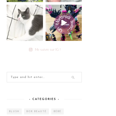
Me suivre sur IG !
– CATEGORIES –
BLUSH
BOX BEAUTÉ
BÉBÉ