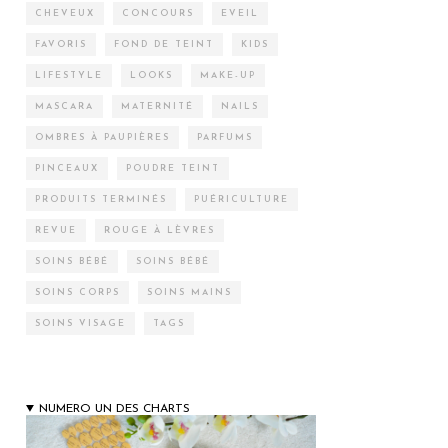
CHEVEUX
CONCOURS
EVEIL
FAVORIS
FOND DE TEINT
KIDS
LIFESTYLE
LOOKS
MAKE-UP
MASCARA
MATERNITÉ
NAILS
OMBRES À PAUPIÈRES
PARFUMS
PINCEAUX
POUDRE TEINT
PRODUITS TERMINÉS
PUÉRICULTURE
REVUE
ROUGE À LÈVRES
SOINS BÉBÉ
SOINS BÉBÉ
SOINS CORPS
SOINS MAINS
SOINS VISAGE
TAGS
NUMERO UN DES CHARTS