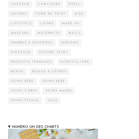
CHEVEUX
CONCOURS
EVEIL
FAVORIS
FOND DE TEINT
KIDS
LIFESTYLE
LOOKS
MAKE-UP
MASCARA
MATERNITÉ
NAILS
OMBRES À PAUPIÈRES
PARFUMS
PINCEAUX
POUDRE TEINT
PRODUITS TERMINÉS
PUÉRICULTURE
REVUE
ROUGE À LÈVRES
SOINS BÉBÉ
SOINS BÉBÉ
SOINS CORPS
SOINS MAINS
SOINS VISAGE
TAGS
NUMERO UN DES CHARTS