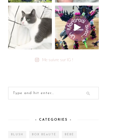
Me suivre sur IG !
– CATEGORIES –
BLUSH
BOX BEAUTÉ
BÉBÉ