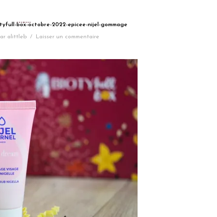
otyfull-box-octobre-2022-epicee-nijel-gommage
ar
alittleb
/
Laisser un commentaire