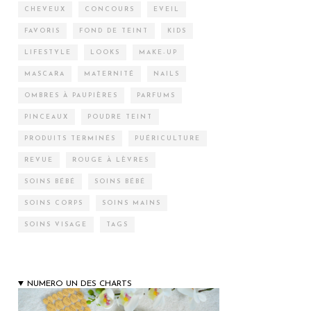
CHEVEUX
CONCOURS
EVEIL
FAVORIS
FOND DE TEINT
KIDS
LIFESTYLE
LOOKS
MAKE-UP
MASCARA
MATERNITÉ
NAILS
OMBRES À PAUPIÈRES
PARFUMS
PINCEAUX
POUDRE TEINT
PRODUITS TERMINÉS
PUÉRICULTURE
REVUE
ROUGE À LÈVRES
SOINS BÉBÉ
SOINS BÉBÉ
SOINS CORPS
SOINS MAINS
SOINS VISAGE
TAGS
NUMERO UN DES CHARTS