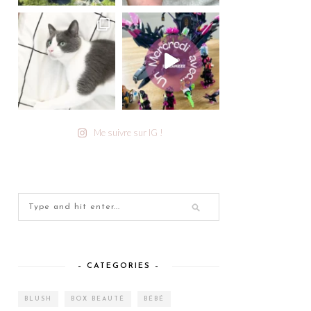
Me suivre sur IG !
– CATEGORIES –
BLUSH
BOX BEAUTÉ
BÉBÉ