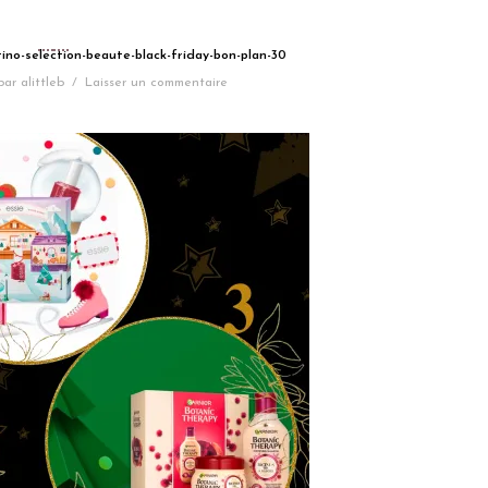
tino-selection-beaute-black-friday-bon-plan-30
par
alittleb
/
Laisser un commentaire