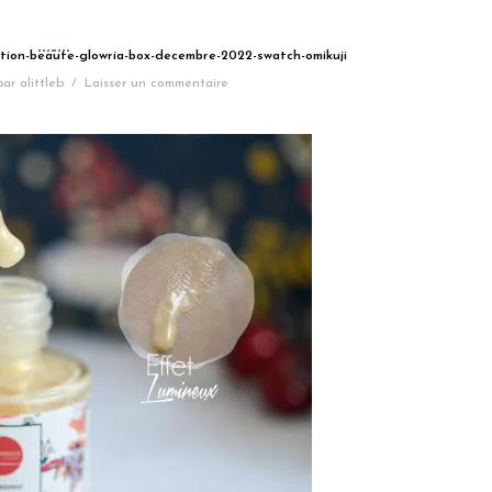
ection-beaute-glowria-box-decembre-2022-swatch-omikuji
par
alittleb
/
Laisser un commentaire