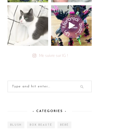
Me suivre sur IG !
– CATEGORIES –
BLUSH
BOX BEAUTÉ
BÉBÉ