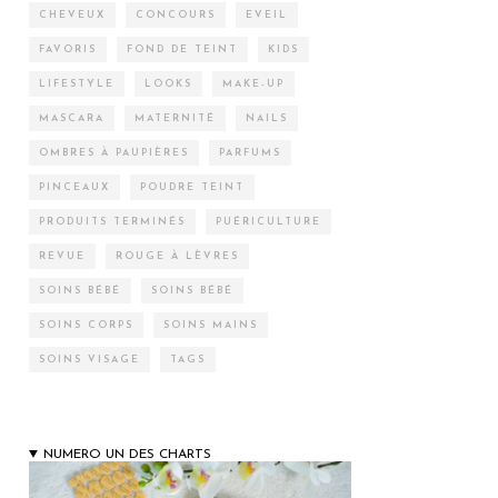
CHEVEUX
CONCOURS
EVEIL
FAVORIS
FOND DE TEINT
KIDS
LIFESTYLE
LOOKS
MAKE-UP
MASCARA
MATERNITÉ
NAILS
OMBRES À PAUPIÈRES
PARFUMS
PINCEAUX
POUDRE TEINT
PRODUITS TERMINÉS
PUÉRICULTURE
REVUE
ROUGE À LÈVRES
SOINS BÉBÉ
SOINS BÉBÉ
SOINS CORPS
SOINS MAINS
SOINS VISAGE
TAGS
NUMERO UN DES CHARTS