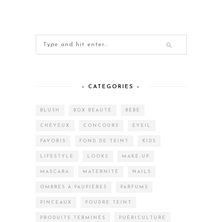
– CATEGORIES –
BLUSH
BOX BEAUTÉ
BÉBÉ
CHEVEUX
CONCOURS
EVEIL
FAVORIS
FOND DE TEINT
KIDS
LIFESTYLE
LOOKS
MAKE-UP
MASCARA
MATERNITÉ
NAILS
OMBRES À PAUPIÈRES
PARFUMS
PINCEAUX
POUDRE TEINT
PRODUITS TERMINÉS
PUÉRICULTURE