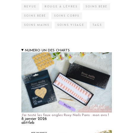
REVUE
ROUGE À LÈVRES
SOINS BÉBÉ
SOINS BÉBÉ
SOINS CORPS
SOINS MAINS
SOINS VISAGE
TAGS
NUMERO UN DES CHARTS
J'ai testé les faux ongles Roxy Nails Paris : mon avis !
8 janvier 2026
alittleb