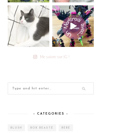
Me suivre sur IG !
– CATEGORIES –
BLUSH
BOX BEAUTÉ
BÉBÉ