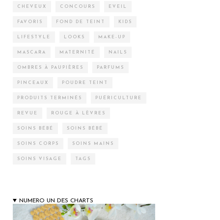
CHEVEUX
CONCOURS
EVEIL
FAVORIS
FOND DE TEINT
KIDS
LIFESTYLE
LOOKS
MAKE-UP
MASCARA
MATERNITÉ
NAILS
OMBRES À PAUPIÈRES
PARFUMS
PINCEAUX
POUDRE TEINT
PRODUITS TERMINÉS
PUÉRICULTURE
REVUE
ROUGE À LÈVRES
SOINS BÉBÉ
SOINS BÉBÉ
SOINS CORPS
SOINS MAINS
SOINS VISAGE
TAGS
NUMERO UN DES CHARTS