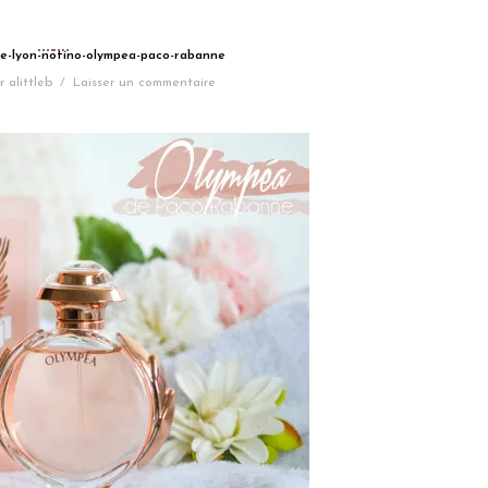
te-lyon-notino-olympea-paco-rabanne
r
alittleb
/
Laisser un commentaire