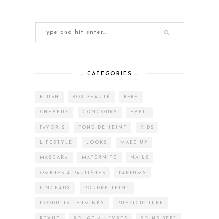
– CATEGORIES –
BLUSH
BOX BEAUTÉ
BÉBÉ
CHEVEUX
CONCOURS
EVEIL
FAVORIS
FOND DE TEINT
KIDS
LIFESTYLE
LOOKS
MAKE-UP
MASCARA
MATERNITÉ
NAILS
OMBRES À PAUPIÈRES
PARFUMS
PINCEAUX
POUDRE TEINT
PRODUITS TERMINÉS
PUÉRICULTURE
REVUE
ROUGE À LÈVRES
SOINS BÉBÉ