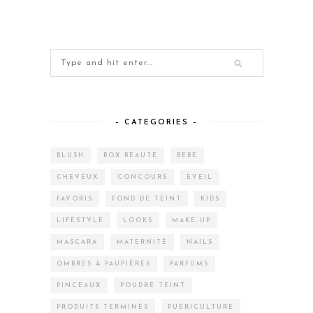
– CATEGORIES –
BLUSH
BOX BEAUTÉ
BÉBÉ
CHEVEUX
CONCOURS
EVEIL
FAVORIS
FOND DE TEINT
KIDS
LIFESTYLE
LOOKS
MAKE-UP
MASCARA
MATERNITÉ
NAILS
OMBRES À PAUPIÈRES
PARFUMS
PINCEAUX
POUDRE TEINT
PRODUITS TERMINÉS
PUÉRICULTURE