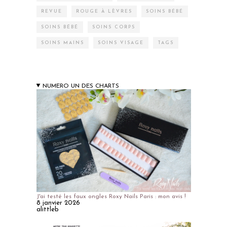
REVUE
ROUGE À LÈVRES
SOINS BÉBÉ
SOINS BÉBÉ
SOINS CORPS
SOINS MAINS
SOINS VISAGE
TAGS
NUMERO UN DES CHARTS
J'ai testé les faux ongles Roxy Nails Paris : mon avis !
8 janvier 2026
alittleb