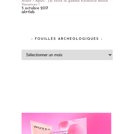
Avant / Après : J'ai testé la gamme Keranove Blond
Vacances !
5 octobre 2017
alittleb
– FOUILLES ARCHEOLOGIQUES –