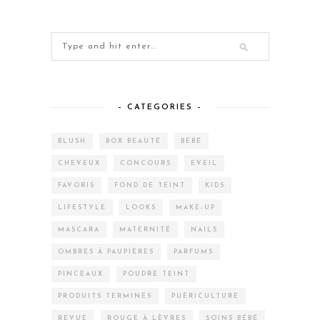
– CATEGORIES –
BLUSH
BOX BEAUTÉ
BÉBÉ
CHEVEUX
CONCOURS
EVEIL
FAVORIS
FOND DE TEINT
KIDS
LIFESTYLE
LOOKS
MAKE-UP
MASCARA
MATERNITÉ
NAILS
OMBRES À PAUPIÈRES
PARFUMS
PINCEAUX
POUDRE TEINT
PRODUITS TERMINÉS
PUÉRICULTURE
REVUE
ROUGE À LÈVRES
SOINS BÉBÉ