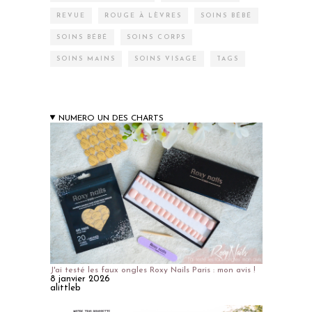
REVUE
ROUGE À LÈVRES
SOINS BÉBÉ
SOINS BÉBÉ
SOINS CORPS
SOINS MAINS
SOINS VISAGE
TAGS
NUMERO UN DES CHARTS
J'ai testé les faux ongles Roxy Nails Paris : mon avis !
8 janvier 2026
alittleb