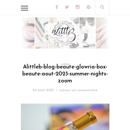
Alittleb-blog-beaute-glowria-box-
beaute-aout-2023-summer-nights-
zoom
29 août 2023
/
Laisser un commentaire