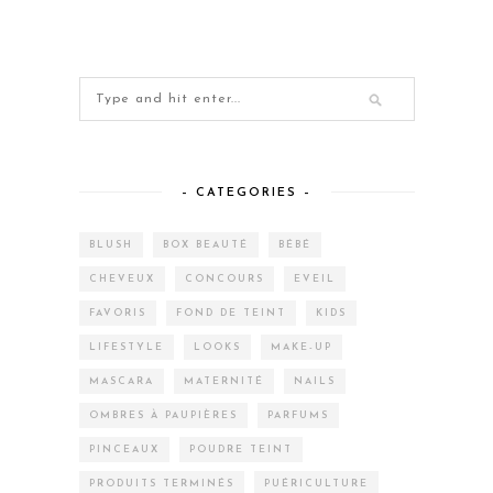
– CATEGORIES –
BLUSH
BOX BEAUTÉ
BÉBÉ
CHEVEUX
CONCOURS
EVEIL
FAVORIS
FOND DE TEINT
KIDS
LIFESTYLE
LOOKS
MAKE-UP
MASCARA
MATERNITÉ
NAILS
OMBRES À PAUPIÈRES
PARFUMS
PINCEAUX
POUDRE TEINT
PRODUITS TERMINÉS
PUÉRICULTURE