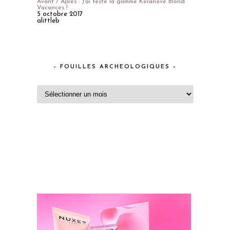
Avant / Après : J'ai testé la gamme Keranove Blond
Vacances !
5 octobre 2017
alittleb
– FOUILLES ARCHEOLOGIQUES –