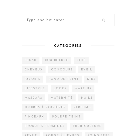
– CATEGORIES –
BLUSH
BOX BEAUTÉ
BÉBÉ
CHEVEUX
CONCOURS
EVEIL
FAVORIS
FOND DE TEINT
KIDS
LIFESTYLE
LOOKS
MAKE-UP
MASCARA
MATERNITÉ
NAILS
OMBRES À PAUPIÈRES
PARFUMS
PINCEAUX
POUDRE TEINT
PRODUITS TERMINÉS
PUÉRICULTURE
REVUE
ROUGE À LÈVRES
SOINS BÉBÉ