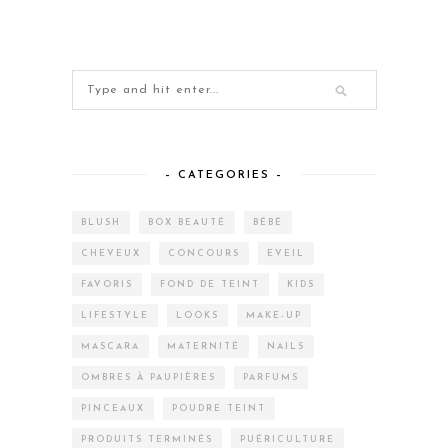
– CATEGORIES –
BLUSH
BOX BEAUTÉ
BÉBÉ
CHEVEUX
CONCOURS
EVEIL
FAVORIS
FOND DE TEINT
KIDS
LIFESTYLE
LOOKS
MAKE-UP
MASCARA
MATERNITÉ
NAILS
OMBRES À PAUPIÈRES
PARFUMS
PINCEAUX
POUDRE TEINT
PRODUITS TERMINÉS
PUÉRICULTURE