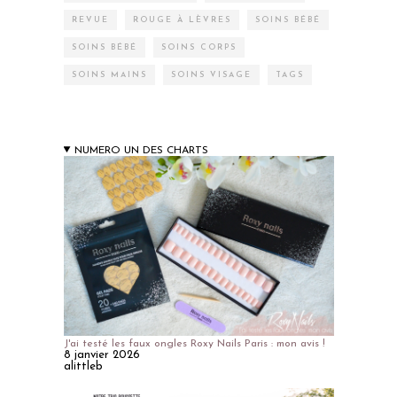
REVUE
ROUGE À LÈVRES
SOINS BÉBÉ
SOINS BÉBÉ
SOINS CORPS
SOINS MAINS
SOINS VISAGE
TAGS
NUMERO UN DES CHARTS
J'ai testé les faux ongles Roxy Nails Paris : mon avis !
8 janvier 2026
alittleb