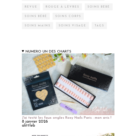
REVUE
ROUGE À LÈVRES
SOINS BÉBÉ
SOINS BÉBÉ
SOINS CORPS
SOINS MAINS
SOINS VISAGE
TAGS
NUMERO UN DES CHARTS
J'ai testé les faux ongles Roxy Nails Paris : mon avis !
8 janvier 2026
alittleb