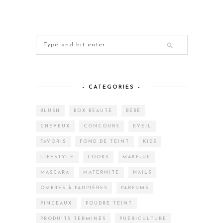
– CATEGORIES –
BLUSH
BOX BEAUTÉ
BÉBÉ
CHEVEUX
CONCOURS
EVEIL
FAVORIS
FOND DE TEINT
KIDS
LIFESTYLE
LOOKS
MAKE-UP
MASCARA
MATERNITÉ
NAILS
OMBRES À PAUPIÈRES
PARFUMS
PINCEAUX
POUDRE TEINT
PRODUITS TERMINÉS
PUÉRICULTURE