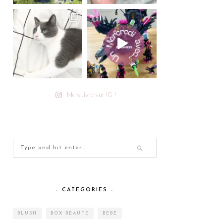
Me suivre sur IG !
– CATEGORIES –
BLUSH
BOX BEAUTÉ
BÉBÉ