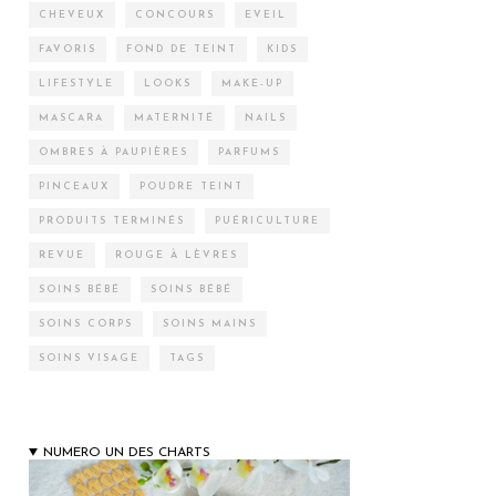
CHEVEUX
CONCOURS
EVEIL
FAVORIS
FOND DE TEINT
KIDS
LIFESTYLE
LOOKS
MAKE-UP
MASCARA
MATERNITÉ
NAILS
OMBRES À PAUPIÈRES
PARFUMS
PINCEAUX
POUDRE TEINT
PRODUITS TERMINÉS
PUÉRICULTURE
REVUE
ROUGE À LÈVRES
SOINS BÉBÉ
SOINS BÉBÉ
SOINS CORPS
SOINS MAINS
SOINS VISAGE
TAGS
NUMERO UN DES CHARTS