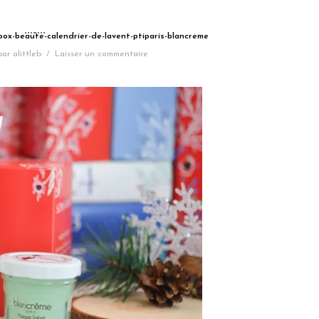
-box-beaute-calendrier-de-lavent-ptiparis-blancreme
par
alittleb
/
Laisser un commentaire