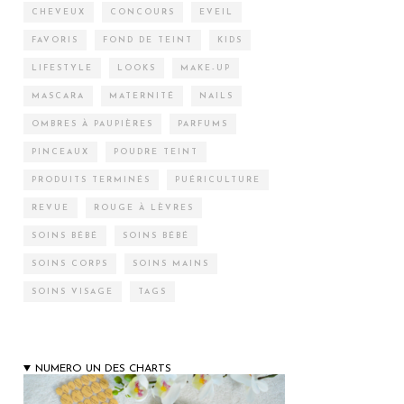
CHEVEUX
CONCOURS
EVEIL
FAVORIS
FOND DE TEINT
KIDS
LIFESTYLE
LOOKS
MAKE-UP
MASCARA
MATERNITÉ
NAILS
OMBRES À PAUPIÈRES
PARFUMS
PINCEAUX
POUDRE TEINT
PRODUITS TERMINÉS
PUÉRICULTURE
REVUE
ROUGE À LÈVRES
SOINS BÉBÉ
SOINS BÉBÉ
SOINS CORPS
SOINS MAINS
SOINS VISAGE
TAGS
NUMERO UN DES CHARTS