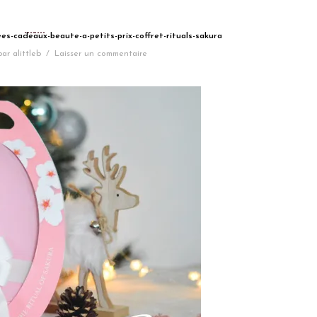
ees-cadeaux-beaute-a-petits-prix-coffret-rituals-sakura
par
alittleb
/
Laisser un commentaire