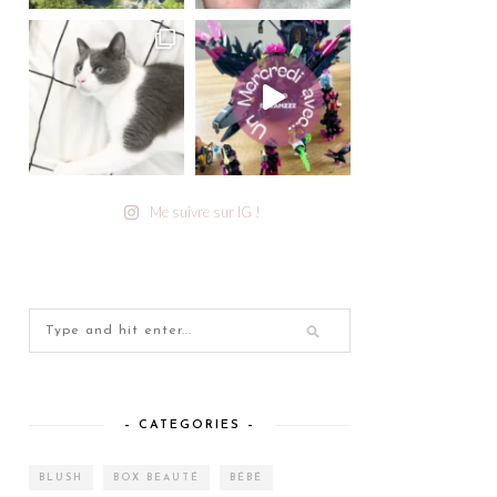
Me suivre sur IG !
– CATEGORIES –
BLUSH
BOX BEAUTÉ
BÉBÉ