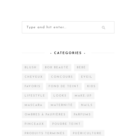
– CATEGORIES –
BLUSH
BOX BEAUTÉ
BÉBÉ
CHEVEUX
CONCOURS
EVEIL
FAVORIS
FOND DE TEINT
KIDS
LIFESTYLE
LOOKS
MAKE-UP
MASCARA
MATERNITÉ
NAILS
OMBRES À PAUPIÈRES
PARFUMS
PINCEAUX
POUDRE TEINT
PRODUITS TERMINÉS
PUÉRICULTURE