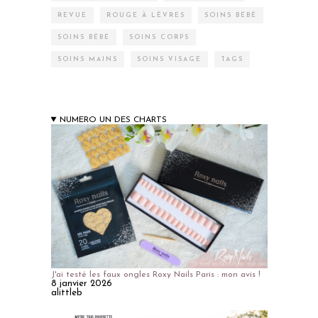
REVUE
ROUGE À LÈVRES
SOINS BÉBÉ
SOINS BÉBÉ
SOINS CORPS
SOINS MAINS
SOINS VISAGE
TAGS
NUMERO UN DES CHARTS
J'ai testé les faux ongles Roxy Nails Paris : mon avis !
8 janvier 2026
alittleb