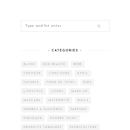
– CATEGORIES –
BLUSH
BOX BEAUTÉ
BÉBÉ
CHEVEUX
CONCOURS
EVEIL
FAVORIS
FOND DE TEINT
KIDS
LIFESTYLE
LOOKS
MAKE-UP
MASCARA
MATERNITÉ
NAILS
OMBRES À PAUPIÈRES
PARFUMS
PINCEAUX
POUDRE TEINT
PRODUITS TERMINÉS
PUÉRICULTURE