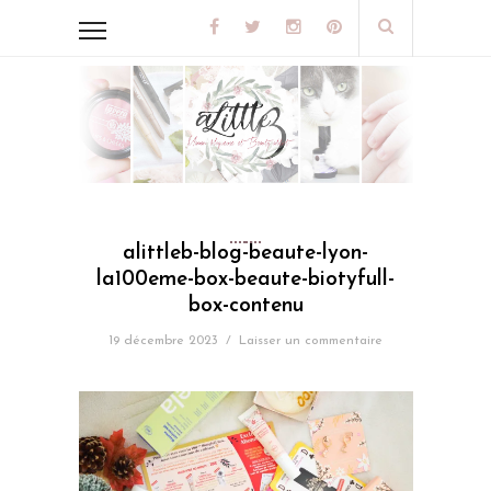
alittleb-blog-beaute-lyon-
la100eme-box-beaute-biotyfull-
box-contenu
19 décembre 2023
/
Laisser un commentaire