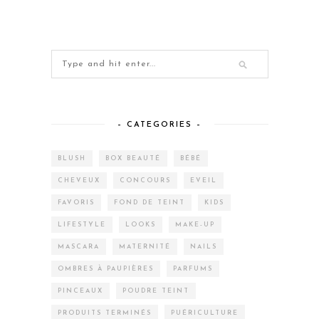
– CATEGORIES –
BLUSH
BOX BEAUTÉ
BÉBÉ
CHEVEUX
CONCOURS
EVEIL
FAVORIS
FOND DE TEINT
KIDS
LIFESTYLE
LOOKS
MAKE-UP
MASCARA
MATERNITÉ
NAILS
OMBRES À PAUPIÈRES
PARFUMS
PINCEAUX
POUDRE TEINT
PRODUITS TERMINÉS
PUÉRICULTURE