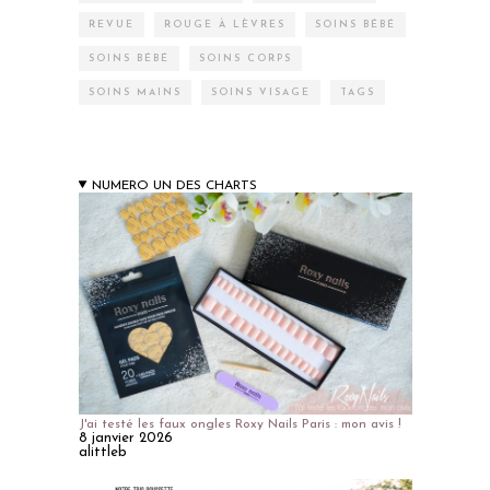
REVUE
ROUGE À LÈVRES
SOINS BÉBÉ
SOINS BÉBÉ
SOINS CORPS
SOINS MAINS
SOINS VISAGE
TAGS
NUMERO UN DES CHARTS
J'ai testé les faux ongles Roxy Nails Paris : mon avis !
8 janvier 2026
alittleb