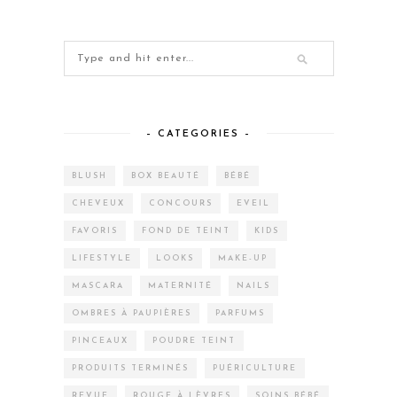
– CATEGORIES –
BLUSH
BOX BEAUTÉ
BÉBÉ
CHEVEUX
CONCOURS
EVEIL
FAVORIS
FOND DE TEINT
KIDS
LIFESTYLE
LOOKS
MAKE-UP
MASCARA
MATERNITÉ
NAILS
OMBRES À PAUPIÈRES
PARFUMS
PINCEAUX
POUDRE TEINT
PRODUITS TERMINÉS
PUÉRICULTURE
REVUE
ROUGE À LÈVRES
SOINS BÉBÉ