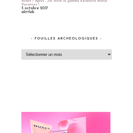
Avant / Après : J'ai testé la gamme Keranove Blond
Vacances !
5 octobre 2017
alittleb
– FOUILLES ARCHEOLOGIQUES –