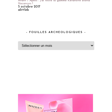
Avant / Après : J'ai testé la gamme Keranove Blond
Vacances !
5 octobre 2017
alittleb
– FOUILLES ARCHEOLOGIQUES –