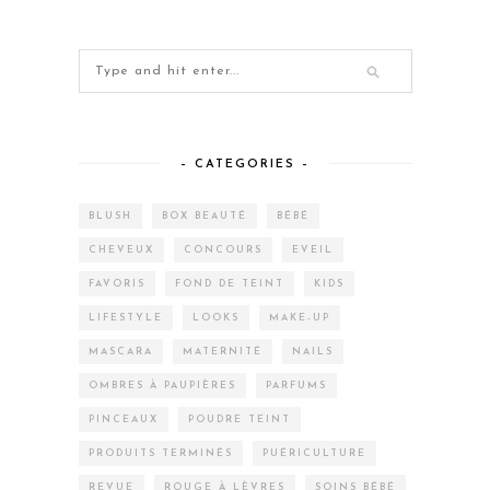
– CATEGORIES –
BLUSH
BOX BEAUTÉ
BÉBÉ
CHEVEUX
CONCOURS
EVEIL
FAVORIS
FOND DE TEINT
KIDS
LIFESTYLE
LOOKS
MAKE-UP
MASCARA
MATERNITÉ
NAILS
OMBRES À PAUPIÈRES
PARFUMS
PINCEAUX
POUDRE TEINT
PRODUITS TERMINÉS
PUÉRICULTURE
REVUE
ROUGE À LÈVRES
SOINS BÉBÉ