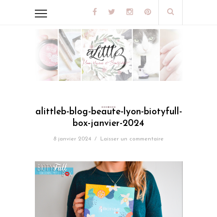
alittleb-blog-beaute-lyon-biotyfull-
box-janvier-2024
8 janvier 2024
/
Laisser un commentaire