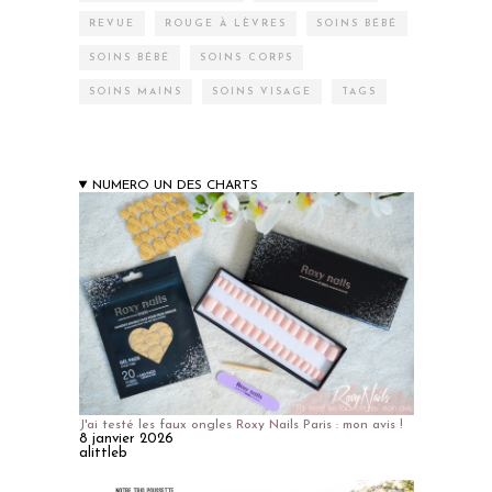
REVUE
ROUGE À LÈVRES
SOINS BÉBÉ
SOINS BÉBÉ
SOINS CORPS
SOINS MAINS
SOINS VISAGE
TAGS
NUMERO UN DES CHARTS
J'ai testé les faux ongles Roxy Nails Paris : mon avis !
8 janvier 2026
alittleb