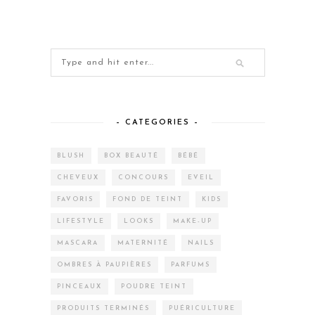
– CATEGORIES –
BLUSH
BOX BEAUTÉ
BÉBÉ
CHEVEUX
CONCOURS
EVEIL
FAVORIS
FOND DE TEINT
KIDS
LIFESTYLE
LOOKS
MAKE-UP
MASCARA
MATERNITÉ
NAILS
OMBRES À PAUPIÈRES
PARFUMS
PINCEAUX
POUDRE TEINT
PRODUITS TERMINÉS
PUÉRICULTURE