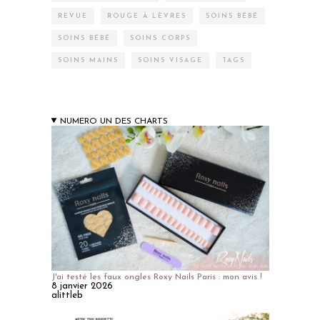
REVUE
ROUGE À LÈVRES
SOINS BÉBÉ
SOINS BÉBÉ
SOINS CORPS
SOINS MAINS
SOINS VISAGE
TAGS
NUMERO UN DES CHARTS
J'ai testé les faux ongles Roxy Nails Paris : mon avis !
8 janvier 2026
alittleb