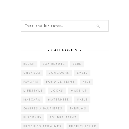
– CATEGORIES –
BLUSH
BOX BEAUTÉ
BÉBÉ
CHEVEUX
CONCOURS
EVEIL
FAVORIS
FOND DE TEINT
KIDS
LIFESTYLE
LOOKS
MAKE-UP
MASCARA
MATERNITÉ
NAILS
OMBRES À PAUPIÈRES
PARFUMS
PINCEAUX
POUDRE TEINT
PRODUITS TERMINÉS
PUÉRICULTURE