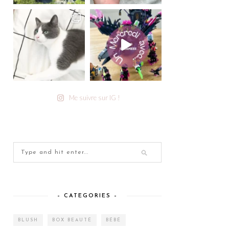
Me suivre sur IG !
– CATEGORIES –
BLUSH
BOX BEAUTÉ
BÉBÉ