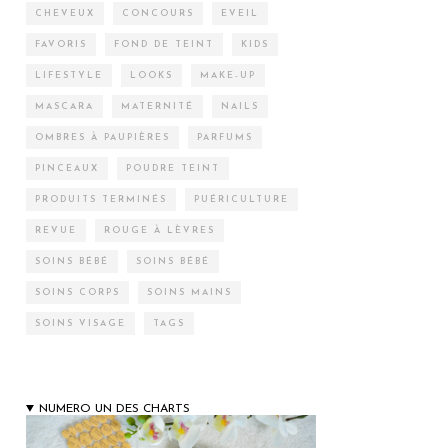
CHEVEUX
CONCOURS
EVEIL
FAVORIS
FOND DE TEINT
KIDS
LIFESTYLE
LOOKS
MAKE-UP
MASCARA
MATERNITÉ
NAILS
OMBRES À PAUPIÈRES
PARFUMS
PINCEAUX
POUDRE TEINT
PRODUITS TERMINÉS
PUÉRICULTURE
REVUE
ROUGE À LÈVRES
SOINS BÉBÉ
SOINS BÉBÉ
SOINS CORPS
SOINS MAINS
SOINS VISAGE
TAGS
NUMERO UN DES CHARTS