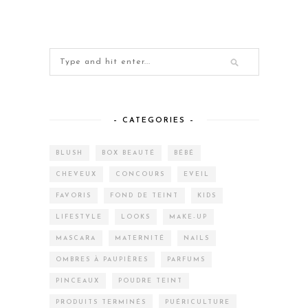
– CATEGORIES –
BLUSH
BOX BEAUTÉ
BÉBÉ
CHEVEUX
CONCOURS
EVEIL
FAVORIS
FOND DE TEINT
KIDS
LIFESTYLE
LOOKS
MAKE-UP
MASCARA
MATERNITÉ
NAILS
OMBRES À PAUPIÈRES
PARFUMS
PINCEAUX
POUDRE TEINT
PRODUITS TERMINÉS
PUÉRICULTURE