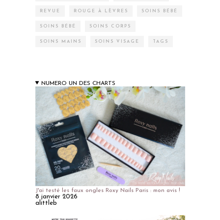
REVUE
ROUGE À LÈVRES
SOINS BÉBÉ
SOINS BÉBÉ
SOINS CORPS
SOINS MAINS
SOINS VISAGE
TAGS
NUMERO UN DES CHARTS
J'ai testé les faux ongles Roxy Nails Paris : mon avis !
8 janvier 2026
alittleb