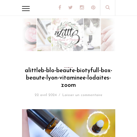
alittleb-blo-beaute-biotyfull-box-
beaute-lyon-vitaminee-lodaites-
zoom
22 avril 2024
/
Laisser un commentaire