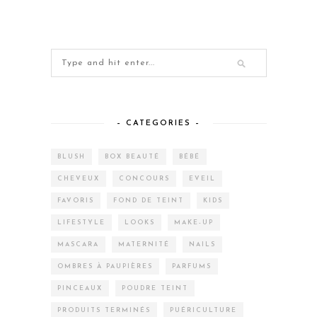
– CATEGORIES –
BLUSH
BOX BEAUTÉ
BÉBÉ
CHEVEUX
CONCOURS
EVEIL
FAVORIS
FOND DE TEINT
KIDS
LIFESTYLE
LOOKS
MAKE-UP
MASCARA
MATERNITÉ
NAILS
OMBRES À PAUPIÈRES
PARFUMS
PINCEAUX
POUDRE TEINT
PRODUITS TERMINÉS
PUÉRICULTURE