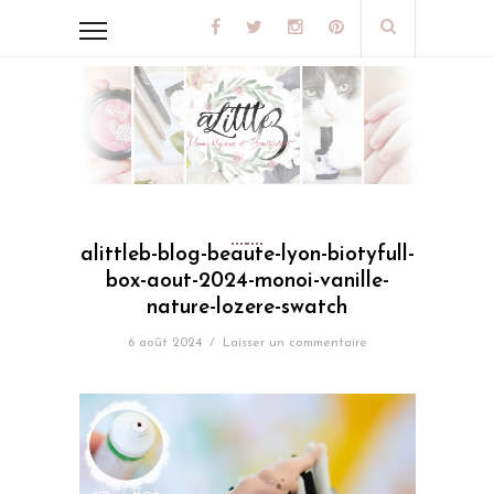
alittleb-blog-beaute-lyon-biotyfull-
box-aout-2024-monoi-vanille-
nature-lozere-swatch
6 août 2024
/
Laisser un commentaire