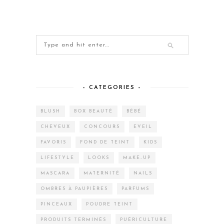
– CATEGORIES –
BLUSH
BOX BEAUTÉ
BÉBÉ
CHEVEUX
CONCOURS
EVEIL
FAVORIS
FOND DE TEINT
KIDS
LIFESTYLE
LOOKS
MAKE-UP
MASCARA
MATERNITÉ
NAILS
OMBRES À PAUPIÈRES
PARFUMS
PINCEAUX
POUDRE TEINT
PRODUITS TERMINÉS
PUÉRICULTURE