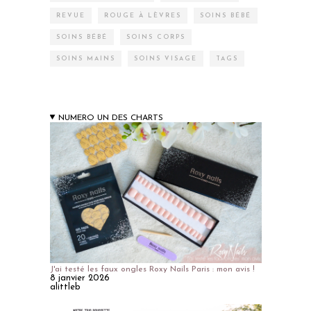
REVUE
ROUGE À LÈVRES
SOINS BÉBÉ
SOINS BÉBÉ
SOINS CORPS
SOINS MAINS
SOINS VISAGE
TAGS
NUMERO UN DES CHARTS
J'ai testé les faux ongles Roxy Nails Paris : mon avis !
8 janvier 2026
alittleb