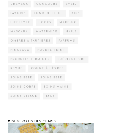
CHEVEUX
CONCOURS
EVEIL
FAVORIS
FOND DE TEINT
KIDS
LIFESTYLE
LOOKS
MAKE-UP
MASCARA
MATERNITÉ
NAILS
OMBRES À PAUPIÈRES
PARFUMS
PINCEAUX
POUDRE TEINT
PRODUITS TERMINÉS
PUÉRICULTURE
REVUE
ROUGE À LÈVRES
SOINS BÉBÉ
SOINS BÉBÉ
SOINS CORPS
SOINS MAINS
SOINS VISAGE
TAGS
NUMERO UN DES CHARTS