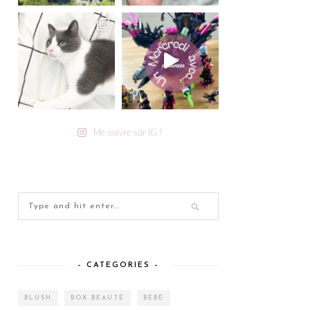
Me suivre sur IG !
– CATEGORIES –
BLUSH
BOX BEAUTÉ
BÉBÉ