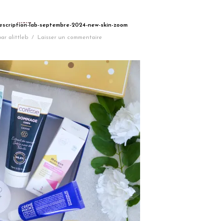
rescription-lab-septembre-2024-new-skin-zoom
par
alittleb
/
Laisser un commentaire