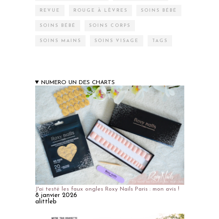
REVUE
ROUGE À LÈVRES
SOINS BÉBÉ
SOINS BÉBÉ
SOINS CORPS
SOINS MAINS
SOINS VISAGE
TAGS
NUMERO UN DES CHARTS
J'ai testé les faux ongles Roxy Nails Paris : mon avis !
8 janvier 2026
alittleb