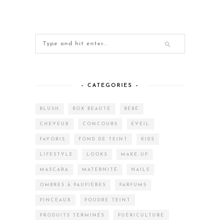
– CATEGORIES –
BLUSH
BOX BEAUTÉ
BÉBÉ
CHEVEUX
CONCOURS
EVEIL
FAVORIS
FOND DE TEINT
KIDS
LIFESTYLE
LOOKS
MAKE-UP
MASCARA
MATERNITÉ
NAILS
OMBRES À PAUPIÈRES
PARFUMS
PINCEAUX
POUDRE TEINT
PRODUITS TERMINÉS
PUÉRICULTURE