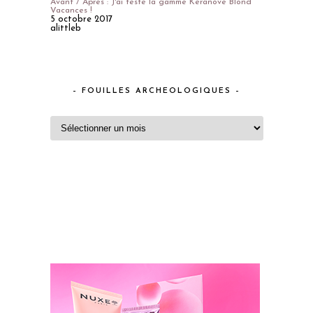
Avant / Après : J'ai testé la gamme Keranove Blond
Vacances !
5 octobre 2017
alittleb
– FOUILLES ARCHEOLOGIQUES –