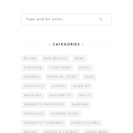
– CATEGORIES –
BLUSH
BOX BEAUTÉ
BÉBÉ
CHEVEUX
CONCOURS
EVEIL
FAVORIS
FOND DE TEINT
KIDS
LIFESTYLE
LOOKS
MAKE-UP
MASCARA
MATERNITÉ
NAILS
OMBRES À PAUPIÈRES
PARFUMS
PINCEAUX
POUDRE TEINT
PRODUITS TERMINÉS
PUÉRICULTURE
REVUE
ROUGE À LÈVRES
SOINS BÉBÉ