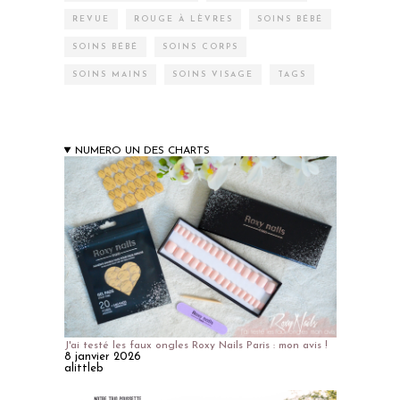
REVUE
ROUGE À LÈVRES
SOINS BÉBÉ
SOINS BÉBÉ
SOINS CORPS
SOINS MAINS
SOINS VISAGE
TAGS
NUMERO UN DES CHARTS
J'ai testé les faux ongles Roxy Nails Paris : mon avis !
8 janvier 2026
alittleb