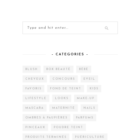
– CATEGORIES –
BLUSH
BOX BEAUTÉ
BÉBÉ
CHEVEUX
CONCOURS
EVEIL
FAVORIS
FOND DE TEINT
KIDS
LIFESTYLE
LOOKS
MAKE-UP
MASCARA
MATERNITÉ
NAILS
OMBRES À PAUPIÈRES
PARFUMS
PINCEAUX
POUDRE TEINT
PRODUITS TERMINÉS
PUÉRICULTURE