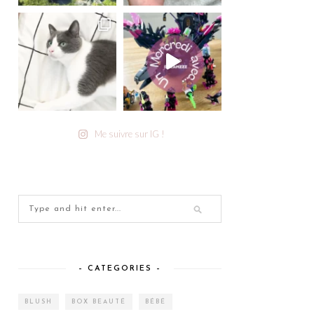
Me suivre sur IG !
– CATEGORIES –
BLUSH
BOX BEAUTÉ
BÉBÉ