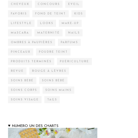
CHEVEUX
CONCOURS
EVEIL
FAVORIS
FOND DE TEINT
KIDS
LIFESTYLE
LOOKS
MAKE-UP
MASCARA
MATERNITÉ
NAILS
OMBRES À PAUPIÈRES
PARFUMS
PINCEAUX
POUDRE TEINT
PRODUITS TERMINÉS
PUÉRICULTURE
REVUE
ROUGE À LÈVRES
SOINS BÉBÉ
SOINS BÉBÉ
SOINS CORPS
SOINS MAINS
SOINS VISAGE
TAGS
NUMERO UN DES CHARTS