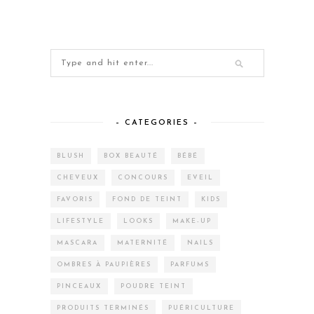
– CATEGORIES –
BLUSH
BOX BEAUTÉ
BÉBÉ
CHEVEUX
CONCOURS
EVEIL
FAVORIS
FOND DE TEINT
KIDS
LIFESTYLE
LOOKS
MAKE-UP
MASCARA
MATERNITÉ
NAILS
OMBRES À PAUPIÈRES
PARFUMS
PINCEAUX
POUDRE TEINT
PRODUITS TERMINÉS
PUÉRICULTURE