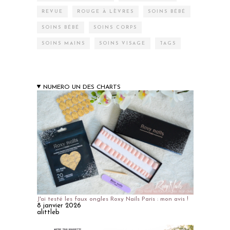
REVUE
ROUGE À LÈVRES
SOINS BÉBÉ
SOINS BÉBÉ
SOINS CORPS
SOINS MAINS
SOINS VISAGE
TAGS
NUMERO UN DES CHARTS
J'ai testé les faux ongles Roxy Nails Paris : mon avis !
8 janvier 2026
alittleb