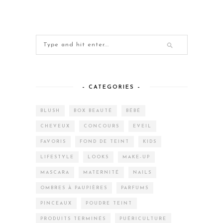
– CATEGORIES –
BLUSH
BOX BEAUTÉ
BÉBÉ
CHEVEUX
CONCOURS
EVEIL
FAVORIS
FOND DE TEINT
KIDS
LIFESTYLE
LOOKS
MAKE-UP
MASCARA
MATERNITÉ
NAILS
OMBRES À PAUPIÈRES
PARFUMS
PINCEAUX
POUDRE TEINT
PRODUITS TERMINÉS
PUÉRICULTURE