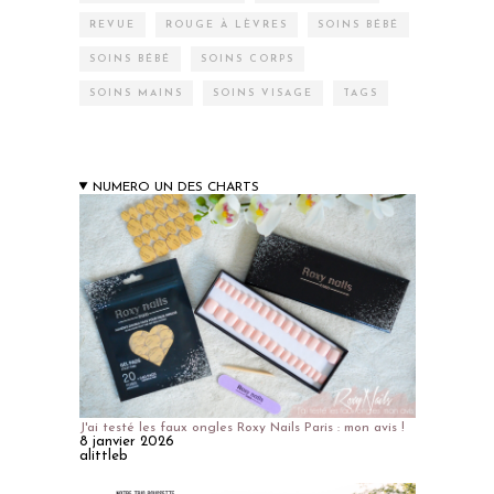
REVUE
ROUGE À LÈVRES
SOINS BÉBÉ
SOINS BÉBÉ
SOINS CORPS
SOINS MAINS
SOINS VISAGE
TAGS
NUMERO UN DES CHARTS
J'ai testé les faux ongles Roxy Nails Paris : mon avis !
8 janvier 2026
alittleb