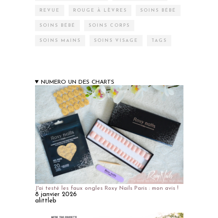
REVUE
ROUGE À LÈVRES
SOINS BÉBÉ
SOINS BÉBÉ
SOINS CORPS
SOINS MAINS
SOINS VISAGE
TAGS
NUMERO UN DES CHARTS
J'ai testé les faux ongles Roxy Nails Paris : mon avis !
8 janvier 2026
alittleb