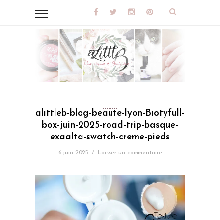
alittleb-blog-beaute-lyon-Biotyfull-
box-juin-2025-road-trip-basque-
exaalta-swatch-creme-pieds
6 juin 2025
/
Laisser un commentaire