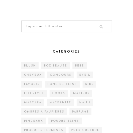
– CATEGORIES –
BLUSH
BOX BEAUTÉ
BÉBÉ
CHEVEUX
CONCOURS
EVEIL
FAVORIS
FOND DE TEINT
KIDS
LIFESTYLE
LOOKS
MAKE-UP
MASCARA
MATERNITÉ
NAILS
OMBRES À PAUPIÈRES
PARFUMS
PINCEAUX
POUDRE TEINT
PRODUITS TERMINÉS
PUÉRICULTURE