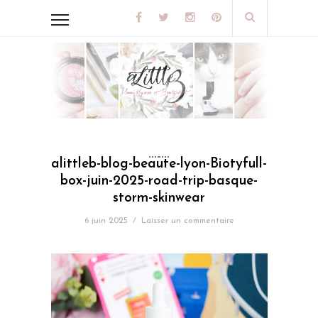
alittleb-blog-beaute-lyon-Biotyfull-
box-juin-2025-road-trip-basque-
storm-skinwear
6 juin 2025
/
Laisser un commentaire