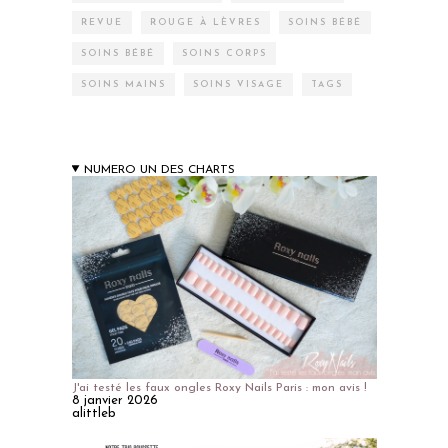
REVUE
ROUGE À LÈVRES
SOINS BÉBÉ
SOINS BÉBÉ
SOINS CORPS
SOINS MAINS
SOINS VISAGE
TAGS
NUMERO UN DES CHARTS
J'ai testé les faux ongles Roxy Nails Paris : mon avis !
8 janvier 2026
alittleb