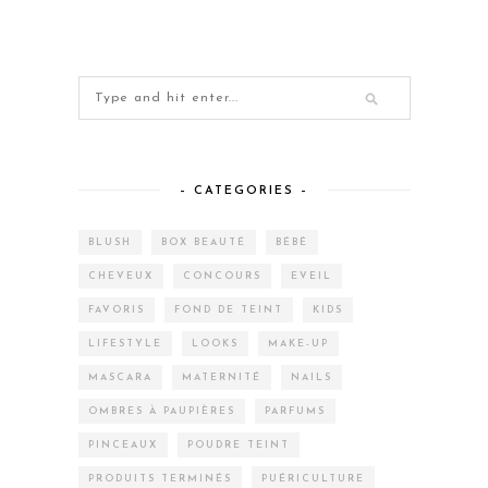
– CATEGORIES –
BLUSH
BOX BEAUTÉ
BÉBÉ
CHEVEUX
CONCOURS
EVEIL
FAVORIS
FOND DE TEINT
KIDS
LIFESTYLE
LOOKS
MAKE-UP
MASCARA
MATERNITÉ
NAILS
OMBRES À PAUPIÈRES
PARFUMS
PINCEAUX
POUDRE TEINT
PRODUITS TERMINÉS
PUÉRICULTURE