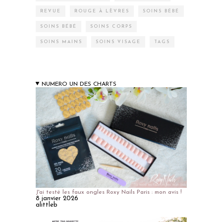
REVUE
ROUGE À LÈVRES
SOINS BÉBÉ
SOINS BÉBÉ
SOINS CORPS
SOINS MAINS
SOINS VISAGE
TAGS
NUMERO UN DES CHARTS
J'ai testé les faux ongles Roxy Nails Paris : mon avis !
8 janvier 2026
alittleb