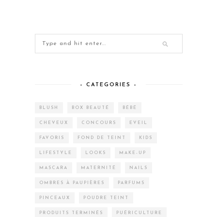
– CATEGORIES –
BLUSH
BOX BEAUTÉ
BÉBÉ
CHEVEUX
CONCOURS
EVEIL
FAVORIS
FOND DE TEINT
KIDS
LIFESTYLE
LOOKS
MAKE-UP
MASCARA
MATERNITÉ
NAILS
OMBRES À PAUPIÈRES
PARFUMS
PINCEAUX
POUDRE TEINT
PRODUITS TERMINÉS
PUÉRICULTURE