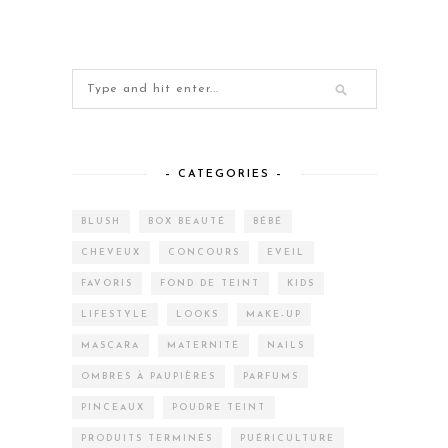
– CATEGORIES –
BLUSH
BOX BEAUTÉ
BÉBÉ
CHEVEUX
CONCOURS
EVEIL
FAVORIS
FOND DE TEINT
KIDS
LIFESTYLE
LOOKS
MAKE-UP
MASCARA
MATERNITÉ
NAILS
OMBRES À PAUPIÈRES
PARFUMS
PINCEAUX
POUDRE TEINT
PRODUITS TERMINÉS
PUÉRICULTURE