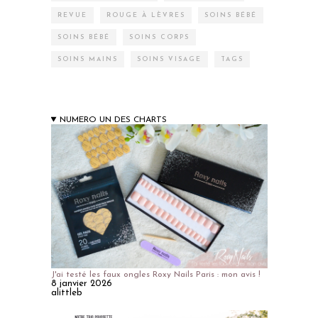
REVUE
ROUGE À LÈVRES
SOINS BÉBÉ
SOINS BÉBÉ
SOINS CORPS
SOINS MAINS
SOINS VISAGE
TAGS
NUMERO UN DES CHARTS
J'ai testé les faux ongles Roxy Nails Paris : mon avis !
8 janvier 2026
alittleb