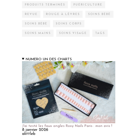
PRODUITS TERMINÉS
PUÉRICULTURE
REVUE
ROUGE À LÈVRES
SOINS BÉBÉ
SOINS BÉBÉ
SOINS CORPS
SOINS MAINS
SOINS VISAGE
TAGS
NUMERO UN DES CHARTS
J'ai testé les faux ongles Roxy Nails Paris : mon avis !
8 janvier 2026
alittleb