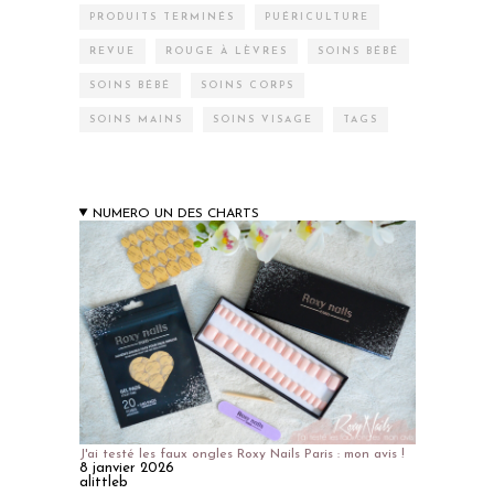
PRODUITS TERMINÉS
PUÉRICULTURE
REVUE
ROUGE À LÈVRES
SOINS BÉBÉ
SOINS BÉBÉ
SOINS CORPS
SOINS MAINS
SOINS VISAGE
TAGS
NUMERO UN DES CHARTS
J'ai testé les faux ongles Roxy Nails Paris : mon avis !
8 janvier 2026
alittleb