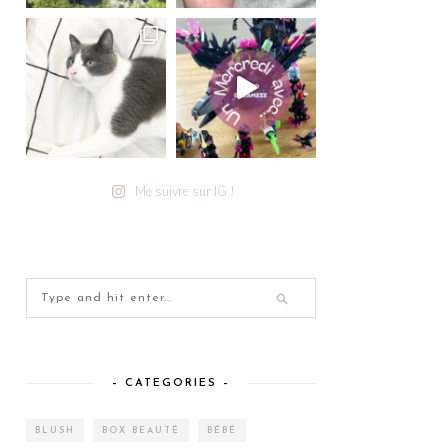
Me suivre sur IG !
– CATEGORIES –
BLUSH
BOX BEAUTÉ
BÉBÉ