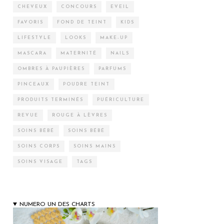
CHEVEUX
CONCOURS
EVEIL
FAVORIS
FOND DE TEINT
KIDS
LIFESTYLE
LOOKS
MAKE-UP
MASCARA
MATERNITÉ
NAILS
OMBRES À PAUPIÈRES
PARFUMS
PINCEAUX
POUDRE TEINT
PRODUITS TERMINÉS
PUÉRICULTURE
REVUE
ROUGE À LÈVRES
SOINS BÉBÉ
SOINS BÉBÉ
SOINS CORPS
SOINS MAINS
SOINS VISAGE
TAGS
NUMERO UN DES CHARTS